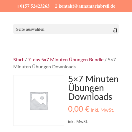
0157 52423263
kontakt@annamariabreil.de
Seite auswählen
Start
/
7. das 5x7 Minuten Übungen Bundle
/ 5×7
Minuten Übungen Downloads
5×7 Minuten
Übungen
Downloads
0,00
€
inkl. MwSt.
inkl. MwSt.