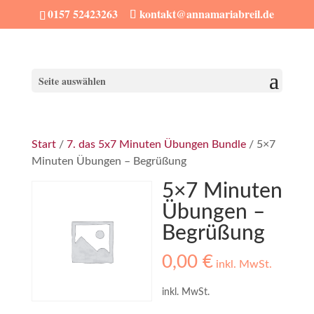
0157 52423263
kontakt@annamariabreil.de
Seite auswählen
Start
/
7. das 5x7 Minuten Übungen Bundle
/ 5×7
Minuten Übungen – Begrüßung
5×7 Minuten
Übungen –
Begrüßung
0,00
€
inkl. MwSt.
inkl. MwSt.