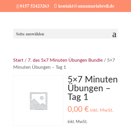
0157 52423263
kontakt@annamariabreil.de
Seite auswählen
Start
/
7. das 5x7 Minuten Übungen Bundle
/ 5×7
Minuten Übungen – Tag 1
5×7 Minuten
Übungen –
Tag 1
0,00
€
inkl. MwSt.
inkl. MwSt.