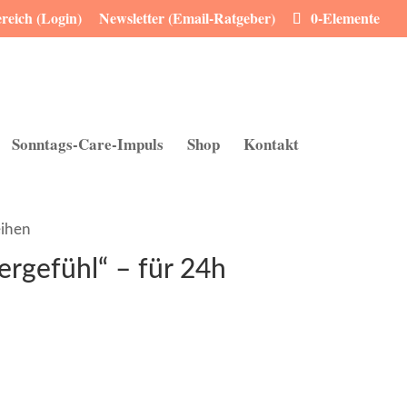
eich (Login)
Newsletter (Email-Ratgeber)
0-Elemente
Sonntags-Care-Impuls
Shop
Kontakt
eihen
rgefühl“ – für 24h