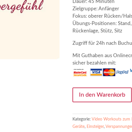
Dauer: 45 Minuten
Zielgruppe: Anfänger
Fokus: oberer Rücken/Hals
Übungs-Positionen: Stand, 
Rückenlage, Stütz, Sitz
Zugriff für 24h nach Buch
Mit Guthaben aus Onlinecr
sicher bezahlen mit:
Workout
In den Warenkorb
"Körpergefühl"
-
für
Kategorie:
Video Workouts zum 
24h
Geräte
,
Einsteiger
,
Verspannunge
leihen