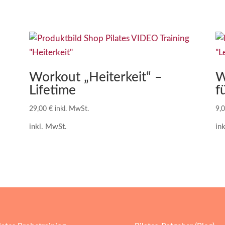
Workout „Heiterkeit“ –
W
Lifetime
f
29,00
€
inkl. MwSt.
9,
inkl. MwSt.
in