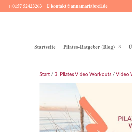
0157 52423263
kontakt@annamariabreil.de
Startseite
Pilates-Ratgeber (Blog)
Ü
Start
/
3. Pilates Video Workouts
/
Video 