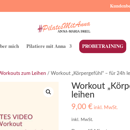
Kundenber
ber mich
Pilatiere mit Anna
PROBETRAINING
Workouts zum Leihen
/ Workout „Körpergefühl“ – für 24h l
Workout „Körpe
leihen
9,00
€
inkl. MwSt.
inkl. MwSt.