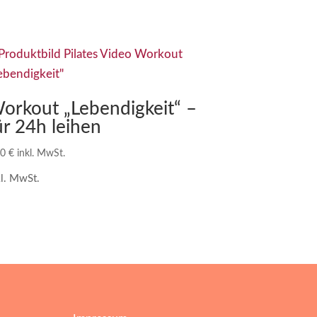
orkout „Lebendigkeit“ –
ür 24h leihen
00
€
inkl. MwSt.
kl. MwSt.