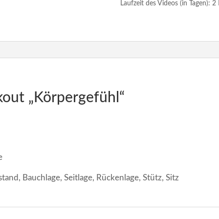
Laufzeit des Videos (in Tagen): 2
Menge
out „Körpergefühl“
e
tand, Bauchlage, Seitlage, Rückenlage, Stütz, Sitz